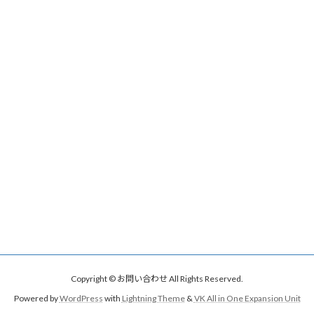
Copyright © お問い合わせ All Rights Reserved.
Powered by
WordPress
with
Lightning Theme
&
VK All in One Expansion Unit