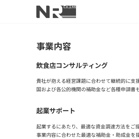
コ
ナ
ン
ビ
テ
ゲ
ン
ー
ツ
シ
へ
ョ
事業内容
ス
ン
キ
に
ッ
移
飲食店コンサルティング
プ
動
貴社が抱える経営課題に合わせて継続的に支
国および各公的機関の補助金など各種申請書
起業サポート
起業するにあたり、最適な資金調達方法をご
事業内容に合わせた最適な補助金・助成金を