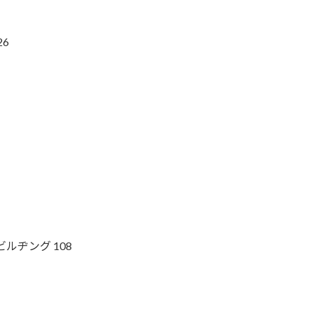
26
ルヂング 108